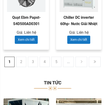
Quạt Ebm Papst-
Chiller DC inverter
S4D500AD0301
60hp- Nước Giải Nhiệt
Giá: Liên hệ
Giá: Liên hệ
Xem chi tiết
Xem chi tiết
1
2
3
4
5
...
TIN TỨC