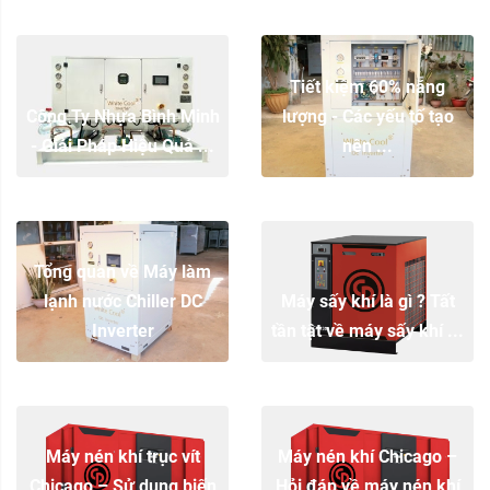
Tiết kiệm 60% năng
Công Ty Nhựa Bình Minh
lượng - Các yếu tố tạo
- Giải Pháp Hiệu Quả ...
nên ...
Tổng quan về Máy làm
lạnh nước Chiller DC
Máy sấy khí là gì ? Tất
Inverter
tần tật về máy sấy khí ...
Máy nén khí trục vít
Máy nén khí Chicago –
Chicago – Sử dụng biến
Hỏi đáp về máy nén khí