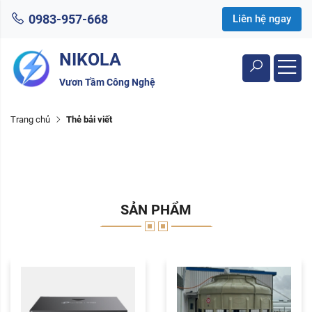
0983-957-668
Liên hệ ngay
NIKOLA
Vươn Tầm Công Nghệ
Trang chủ
Thẻ bải viết
SẢN PHẨM