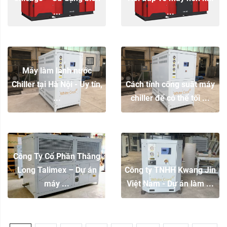
...
...
Máy làm lạnh nước
Chiller tại Hà Nội - Uy tín,
Cách tính công suất máy
...
chiller để có thể tối ...
Công Ty Cổ Phần Thăng
Long Talimex – Dự án
Công ty TNHH Kwang Jin
máy ...
Việt Nam - Dự án làm ...