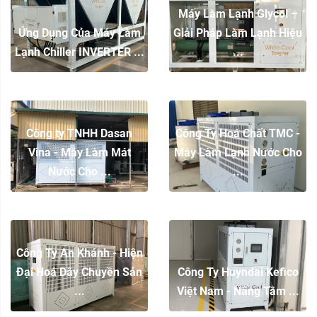
Máy Làm Lạnh Glycol –
Ứng Dụng Của Máy Làm
Giải Pháp Làm Lạnh Hiệu
Lạnh Chiller INVERTER ...
...
Công ty TNHH Dasan
Công Ty Hoá Chất TMC -
Vina - Máy Làm Mát
Máy Làm Lạnh Nước Cho
Nước Cho ...
...
Công Ty An Khánh - Hiện
Đại Hoá Dây Chuyền Sản
Công Ty Huyndai Kefico
...
Việt Nam - Nâng Tầm ...