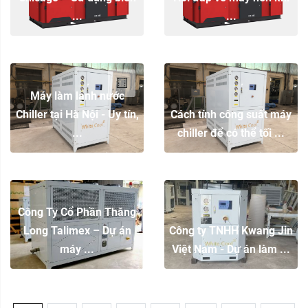
...
...
Máy làm lạnh nước
Chiller tại Hà Nội - Uy tín,
Cách tính công suất máy
...
chiller để có thể tối ...
Công Ty Cổ Phần Thăng
Long Talimex – Dự án
Công ty TNHH Kwang Jin
máy ...
Việt Nam - Dự án làm ...