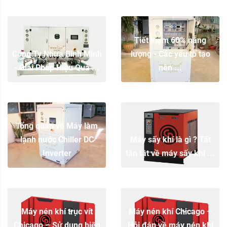
Tiết kiệm 60% năng
Công Ty Nhựa Bình Minh
lượng - Các yếu tố tạo
- Giải Pháp Hiệu Quả ...
nên ...
Tổng quan về Máy làm
lạnh nước Chiller DC
Máy sấy khí là gì ? Tất
Inverter
tần tật về máy sấy khí ...
Máy nén khí trục vít
Máy nén khí Chicago –
Chicago – Sử dụng biến
Hỏi đáp về máy nén khí