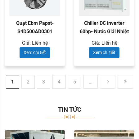
Quạt Ebm Papst-
Chiller DC inverter
S4D500AD0301
60hp- Nước Giải Nhiệt
Giá: Liên hệ
Giá: Liên hệ
Xem chi tiết
Xem chi tiết
1
2
3
4
5
...
TIN TỨC