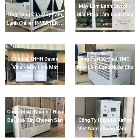
Máy Làm Lạnh Glycol –
Ứng Dụng Của Máy Làm
Giải Pháp Làm Lạnh Hiệu
Lạnh Chiller INVERTER ...
...
Công ty TNHH Dasan
Công Ty Hoá Chất TMC -
Vina - Máy Làm Mát
Máy Làm Lạnh Nước Cho
Nước Cho ...
...
Công Ty An Khánh - Hiện
Đại Hoá Dây Chuyền Sản
Công Ty Huyndai Kefico
...
Việt Nam - Nâng Tầm ...