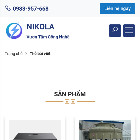
0983-957-668
Liên hệ ngay
NIKOLA
Vươn Tầm Công Nghệ
Trang chủ
Thẻ bải viết
SẢN PHẨM