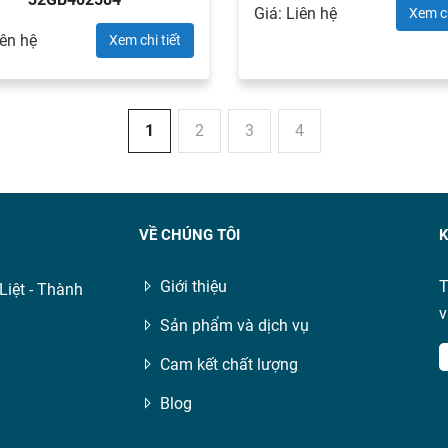
Giá: Liên hệ
Xem ch
iên hệ
Xem chi tiết
1
2
3
4
VỀ CHÚNG TÔI
K
Giới thiệu
T
Liệt - Thành
v
Sản phẩm và dịch vụ
Cam kết chất lượng
Blog