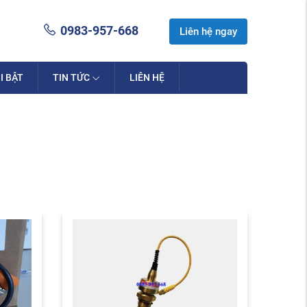
0983-957-668
Liên hệ ngay
I BẬT
TIN TỨC
LIÊN HỆ