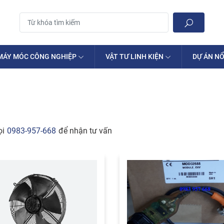
MÁY MÓC CÔNG NGHIỆP
VẬT TƯ LINH KIỆN
DỰ ÁN NỔ
ọi
0983-957-668
để nhận tư vấn