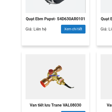
Quạt Ebm Papst- S4D630AR0101
Quạt 
Giá: Liên hệ
Giá: L
Xem chi tiết
Van tiết lưu Trane VAL08030
Van