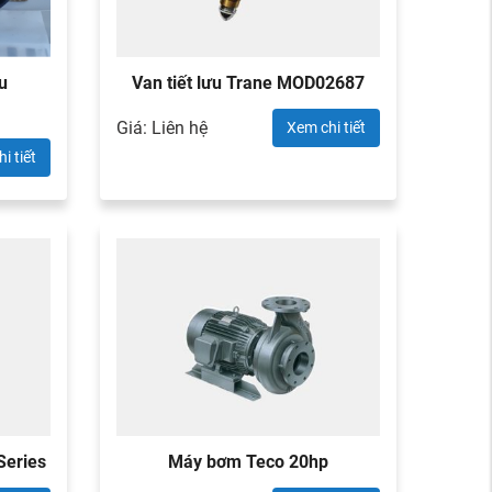
̛u
Van tiết lưu Trane MOD02687
Giá: Liên hệ
Xem chi tiết
i tiết
Series
Máy bơm Teco 20hp