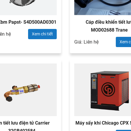
Ebm Papst- S4D500AD0301
Cáp điều khiển tiết lu
MOD02688 Trane
iên hệ
Xem chi tiết
Giá: Liên hệ
Xem ch
 tiết lưu điện tử Carrier
Máy sấy khí Chicago CPX 
32GB402584