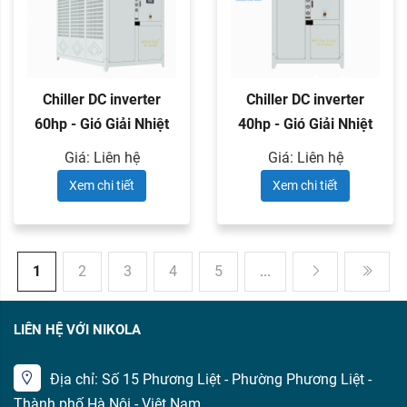
Chiller DC inverter
Chiller DC inverter
60hp - Gió Giải Nhiệt
40hp - Gió Giải Nhiệt
Giá: Liên hệ
Giá: Liên hệ
Xem chi tiết
Xem chi tiết
1
2
3
4
5
...
LIÊN HỆ VỚI NIKOLA
Địa chỉ: Số 15 Phương Liệt - Phường Phương Liệt -
Thành phố Hà Nội - Việt Nam