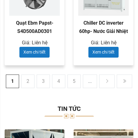
Quạt Ebm Papst-
Chiller DC inverter
S4D500AD0301
60hp- Nước Giải Nhiệt
Giá: Liên hệ
Giá: Liên hệ
Xem chi tiết
Xem chi tiết
1
2
3
4
5
...
TIN TỨC