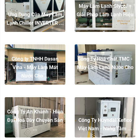
Máy Làm Lạnh Glycol –
Ứng Dụng Của Máy Làm
Giải Pháp Làm Lạnh Hiệu
Lạnh Chiller INVERTER ...
...
Công ty TNHH Dasan
Công Ty Hoá Chất TMC -
Vina - Máy Làm Mát
Máy Làm Lạnh Nước Cho
Nước Cho ...
...
Công Ty An Khánh - Hiện
Đại Hoá Dây Chuyền Sản
Công Ty Huyndai Kefico
...
Việt Nam - Nâng Tầm ...