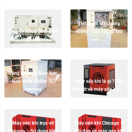
Tiết kiệm 60% năng
Công Ty Nhựa Bình Minh
lượng - Các yếu tố tạo
- Giải Pháp Hiệu Quả ...
nên ...
Tổng quan về Máy làm
lạnh nước Chiller DC
Máy sấy khí là gì ? Tất
Inverter
tần tật về máy sấy khí ...
Máy nén khí trục vít
Máy nén khí Chicago –
Chicago – Sử dụng biến
Hỏi đáp về máy nén khí