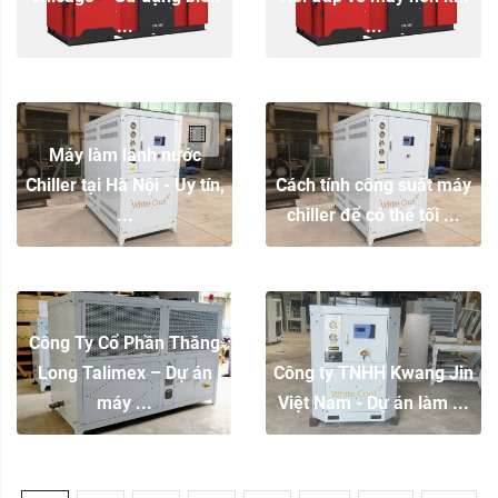
...
...
Máy làm lạnh nước
Chiller tại Hà Nội - Uy tín,
Cách tính công suất máy
...
chiller để có thể tối ...
Công Ty Cổ Phần Thăng
Long Talimex – Dự án
Công ty TNHH Kwang Jin
máy ...
Việt Nam - Dự án làm ...