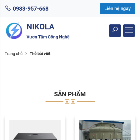
0983-957-668
Liên hệ ngay
NIKOLA
Vươn Tầm Công Nghệ
Trang chủ
Thẻ bải viết
SẢN PHẨM