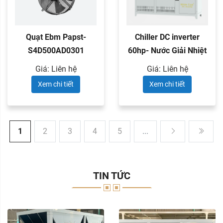
Quạt Ebm Papst-
Chiller DC inverter
S4D500AD0301
60hp- Nước Giải Nhiệt
Giá: Liên hệ
Giá: Liên hệ
Xem chi tiết
Xem chi tiết
1
2
3
4
5
...
TIN TỨC