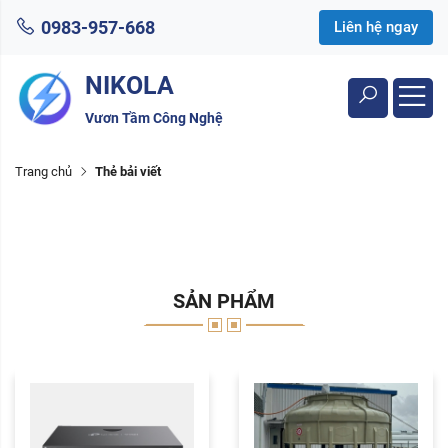
0983-957-668
Liên hệ ngay
NIKOLA
Vươn Tầm Công Nghệ
Trang chủ
Thẻ bải viết
SẢN PHẨM