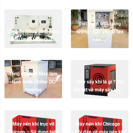
Tiết kiệm 60% năng
Công Ty Nhựa Bình Minh
lượng - Các yếu tố tạo
- Giải Pháp Hiệu Quả ...
nên ...
Tổng quan về Máy làm
lạnh nước Chiller DC
Máy sấy khí là gì ? Tất
Inverter
tần tật về máy sấy khí ...
Máy nén khí trục vít
Máy nén khí Chicago –
Chicago – Sử dụng biến
Hỏi đáp về máy nén khí