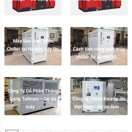
...
...
Máy làm lạnh nước
Chiller tại Hà Nội - Uy tín,
Cách tính công suất máy
...
chiller để có thể tối ...
Công Ty Cổ Phần Thăng
Long Talimex – Dự án
Công ty TNHH Kwang Jin
máy ...
Việt Nam - Dự án làm ...