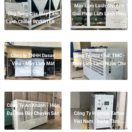
Máy Làm Lạnh Glycol –
Ứng Dụng Của Máy Làm
Giải Pháp Làm Lạnh Hiệu
Lạnh Chiller INVERTER ...
...
Công ty TNHH Dasan
Công Ty Hoá Chất TMC -
Vina - Máy Làm Mát
Máy Làm Lạnh Nước Cho
Nước Cho ...
...
Công Ty An Khánh - Hiện
Đại Hoá Dây Chuyền Sản
Công Ty Huyndai Kefico
...
Việt Nam - Nâng Tầm ...