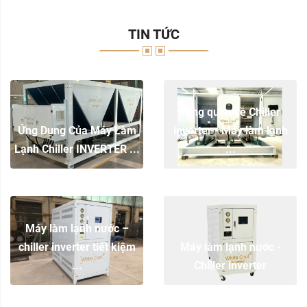
TIN TỨC
Tổng quan về Chiller
Ứng Dụng Của Máy Làm
inverter - Máy làm lạnh
Lạnh Chiller INVERTER ...
...
Máy làm lạnh nước –
chiller inverter tiết kiệm
Máy làm lạnh nước -
...
Chiller inverter