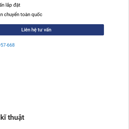
ấn lắp đặt
ận chuyển toàn quốc
Liên hệ tư vấn
957-668
kĩ thuật