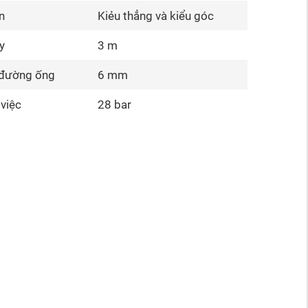
n
Kiẻu thẳng và kiểu góc
y
3 m
 đường ống
6 mm
 việc
28 bar