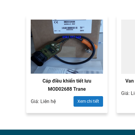
-20
Cáp điều khiển tiết lưu
Van 
MOD02688 Trane
Giá: L
 tiết
Giá: Liên hệ
Xem chi tiết