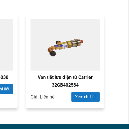
08030
Van tiết lưu điện tử Carrier
Va
32GB402584
Giá: L
i tiết
Giá: Liên hệ
Xem chi tiết