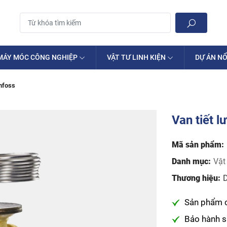
MÁY MÓC CÔNG NGHIỆP
VẬT TƯ LINH KIỆN
DỰ ÁN NỔ
anfoss
Van tiết l
Mã sản phẩm:
Danh mục:
Vật
Thương hiệu:
Sản phẩm 
Bảo hành 