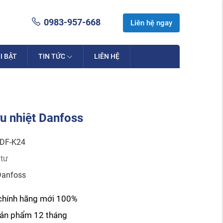
0983-957-668
Liên hệ ngay
I BẬT
TIN TỨC
LIÊN HỆ
ưu nhiệt Danfoss
DF-K24
 tư
Danfoss
chính hãng mới 100%
sản phẩm 12 tháng