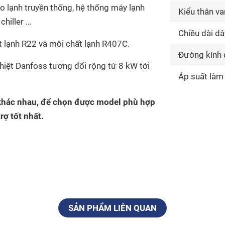
o lạnh truyền thống, hệ thống máy lạnh
Kiểu thân va
chiller …
Chiều dài dâ
t lạnh R22 và môi chất lạnh R407C.
Đường kính
hiệt Danfoss tương đối rộng từ 8 kW tới
Áp suất làm
l khác nhau, để chọn được model phù hợp
rợ tốt nhất.
SẢN PHẨM LIÊN QUAN