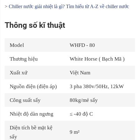
>
Chiller nước giải nhiệt là gì? Tìm hiểu từ A-Z về chiller nước
Thông số kĩ thuật
Model
WHFD - 80
Thương hiệu
White Horse ( Bạch Mã )
Xuất xứ
Việt Nam
Nguồn điện (điện áp)
3 pha 380v/50Hz, 12kW
Công suất sấy
80kg/mẻ sấy
Nhiệt độ dàn ngưng
≤ -40 độ C
Diện tích bề mặt kệ
9 m²
sấy